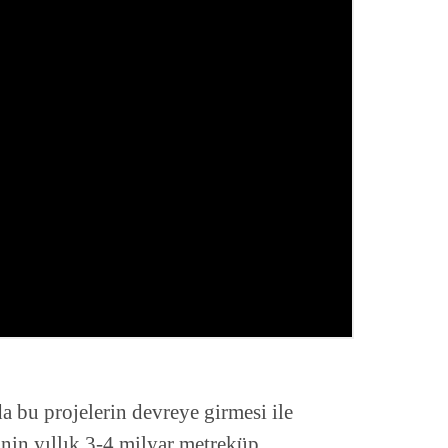
 bu projelerin devreye girmesi ile
nin yıllık 3-4 milyar metreküp