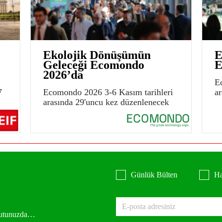
Ekolojik Dönüşümün
E
Geleceği Ecomondo
E
2026’da
E
7
Ecomondo 2026 3-6 Kasım tarihleri
a
arasında 29'uncu kez düzenlenecek
Günlük Bülten
Ha
 kutunuzda…