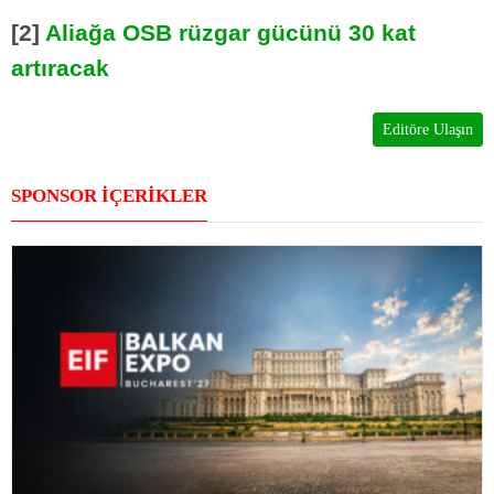
[2]
Aliağa OSB rüzgar gücünü 30 kat
artıracak
Editöre Ulaşın
SPONSOR İÇERİKLER