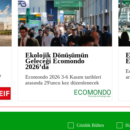
Ekolojik Dönüşümün
E
Geleceği Ecomondo
E
2026’da
E
7
Ecomondo 2026 3-6 Kasım tarihleri
a
arasında 29'uncu kez düzenlenecek
Günlük Bülten
Ha