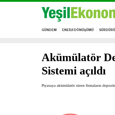
GÜNDEM
ENERJİ DÖNÜŞÜMÜ
SÜRDÜRÜ
Akümülatör Dep
Sistemi açıldı
Piyasaya akümülatör süren firmaların depozit