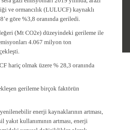
 sera gazı emisyonları 2019 yılında, arazi
kliği ve ormancılık (LULUCF) kaynaklı
8’e göre %3,8 oranında geriledi.
eğeri (Mt CO2e) düzeyindeki gerileme ile
emisyonları 4.067 milyon ton
ekleşti.
CF hariç olmak üzere % 28,3 oranında
kleşen gerileme birçok faktörün
 yenilenebilir enerji kaynaklarının artması,
 yakıt kullanımının artması, enerji