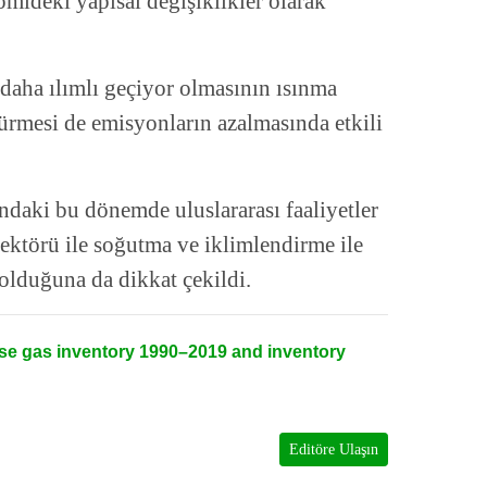
omideki yapısal değişiklikler olarak
daha ılımlı geçiyor olmasının ısınma
şürmesi de emisyonların azalmasında etkili
ndaki bu dönemde uluslararası faaliyetler
sektörü ile soğutma ve iklimlendirme ile
lduğuna da dikkat çekildi.
e gas inventory 1990–2019 and inventory
Editöre Ulaşın