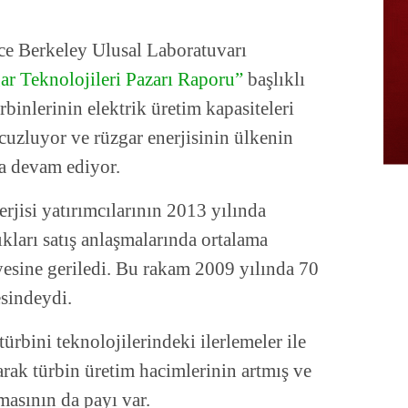
e Berkeley Ulusal Laboratuvarı
r Teknolojileri Pazarı Raporu”
başlıklı
binlerinin elektrik üretim kapasiteleri
 ucuzluyor ve rüzgar enerjisinin ülkenin
ya devam ediyor.
rjisi yatırımcılarının 2013 yılında
tıkları satış anlaşmalarında ortalama
yesine geriledi. Bu rakam 2009 yılında 70
esindeydi.
rbini teknolojilerindeki ilerlemeler ile
larak türbin üretim hacimlerinin artmış ve
masının da payı var.