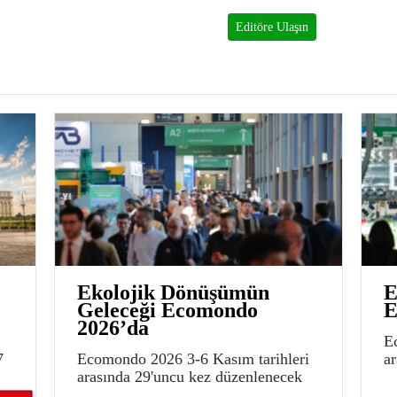
Editöre Ulaşın
Ekolojik Dönüşümün
E
Geleceği Ecomondo
E
2026’da
E
7
Ecomondo 2026 3-6 Kasım tarihleri
a
arasında 29'uncu kez düzenlenecek