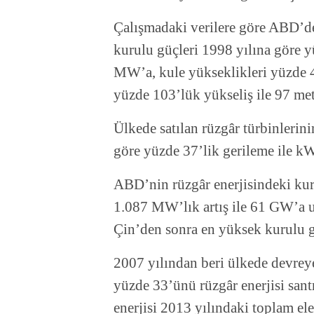
Çalışmadaki verilere göre ABD’de
kurulu güçleri 1998 yılına göre 
MW’a, kule yükseklikleri yüzde 45’
yüzde 103’lük yükseliş ile 97 me
Ülkede satılan rüzgâr türbinlerini
göre yüzde 37’lik gerileme ile kW
ABD’nin rüzgâr enerjisindeki kur
1.087 MW’lık artış ile 61 GW’a u
Çin’den sonra en yüksek kurulu g
2007 yılından beri ülkede devreye
yüzde 33’ünü rüzgâr enerjisi sant
enerjisi 2013 yılındaki toplam ele