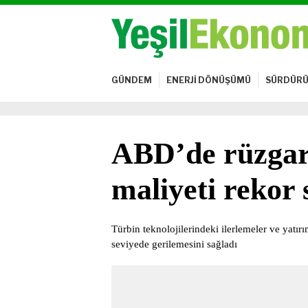
GÜNDEM
ENERJİ DÖNÜŞÜMÜ
SÜRDÜRÜ
ABD’de rüzgar 
maliyeti rekor 
Türbin teknolojilerindeki ilerlemeler ve yatır
seviyede gerilemesini sağladı