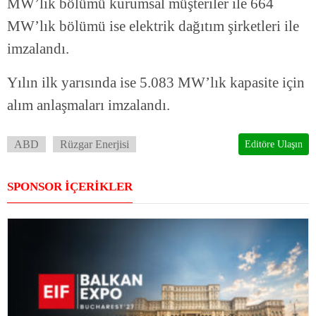
MW’lık bölümü kurumsal müşteriler ile 664
MW’lık bölümü ise elektrik dağıtım şirketleri ile
imzalandı.
Yılın ilk yarısında ise 5.083 MW’lık kapasite için
alım anlaşmaları imzalandı.
ABD
Rüzgar Enerjisi
Editöre Ulaşın
SPONSOR İÇERİKLER