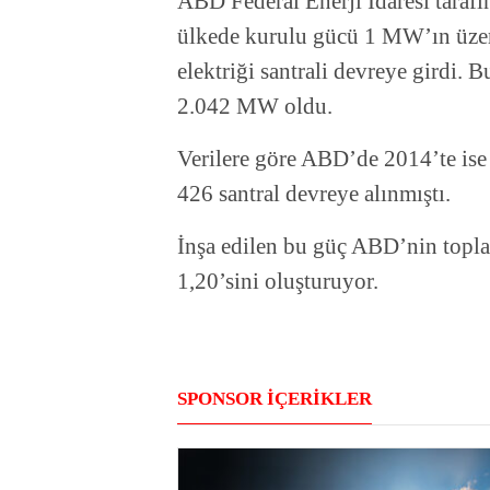
ABD Federal Enerji İdaresi taraf
ülkede kurulu gücü 1 MW’ın üzer
elektriği santrali devreye girdi. B
2.042 MW oldu.
Verilere göre ABD’de 2014’te is
426 santral devreye alınmıştı.
İnşa edilen bu güç ABD’nin topla
1,20’sini oluşturuyor.
SPONSOR İÇERİKLER