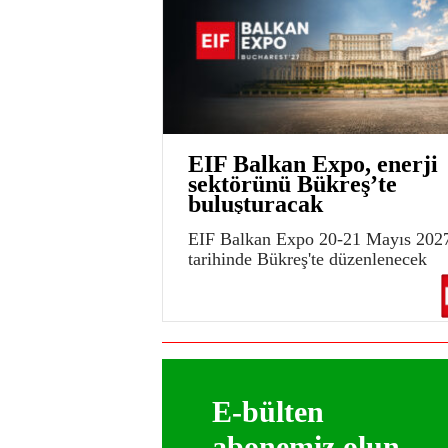
EIF Balkan Expo, enerji
sektörünü Bükreş’te
buluşturacak
EIF Balkan Expo 20-21 Mayıs 202
tarihinde Bükreş'te düzenlenecek
E-bülten
abonemiz olun