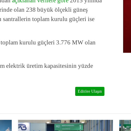
ından
açıklanan verilere göre
2015 yılında
inde olan 238 büyük ölçekli güneş
u santrallerin toplam kurulu güçleri ise
e toplam kurulu güçleri 3.776 MW olan
m elektrik üretim kapasitesinin yüzde
Editöre Ulaşın