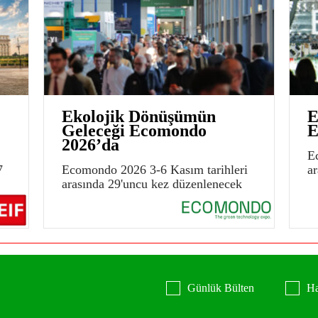
Ekolojik Dönüşümün
E
Geleceği Ecomondo
E
2026’da
E
7
Ecomondo 2026 3-6 Kasım tarihleri
a
arasında 29'uncu kez düzenlenecek
Günlük Bülten
Ha