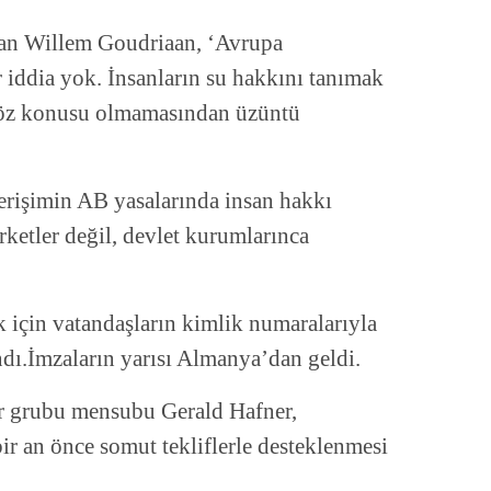
an Willem Goudriaan, ‘Avrupa
iddia yok. İnsanların su hakkını tanımak
n söz konusu olmamasından üzüntü
erişimin AB yasalarında insan hakkı
rketler değil, devlet kurumlarınca
için vatandaşların kimlik numaralarıyla
ındı.İmzaların yarısı Almanya’dan geldi.
r grubu mensubu Gerald Hafner,
r an önce somut tekliflerle desteklenmesi