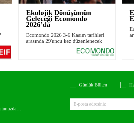
Ekolojik Dönüşümün
E
Geleceği Ecomondo
E
2026’da
E
7
Ecomondo 2026 3-6 Kasım tarihleri
a
arasında 29'uncu kez düzenlenecek
Günlük Bülten
Ha
 kutunuzda…