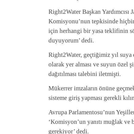
Right2Water Başkan Yardımcısı J
Komisyonu’nun tepkisinde hiçbir 
için herhangi bir yasa teklifini
duyuyorum’ dedi.
Right2Water, geçtiğimiz yıl suya 
olarak yer alması ve suyun özel şi
dağıtılması talebini iletmişti.
Mükerrer imzaların önüne geçmek 
sisteme giriş yapması gerekli kıl
Avrupa Parlamentosu’nun Yeşille
‘Komisyon’un yanıtı muğlak ve bi
gerekiyor’ dedi.