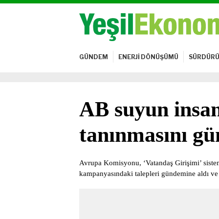
GÜNDEM
ENERJİ DÖNÜŞÜMÜ
SÜRDÜRÜ
AB suyun insan
tanınmasını gü
Avrupa Komisyonu, ‘Vatandaş Girişimi’ sistem
kampanyasındaki talepleri gündemine aldı ve