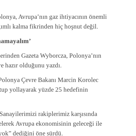
lonya, Avrupa’nın gaz ihtiyacının önemli
mlı kalma fikrinden hiç hoşnut değil.
ynamayalım’
elerinden Gazeta Wyborcza, Polonya’nın
e hazır olduğunu yazdı.
, Polonya Çevre Bakanı Marcin Korolec
ktup yollayarak yüzde 25 hedefinin
anayilerimizi rakiplerimiz karşısında
elerek Avrupa ekonomisinin geleceği ile
yok” dediğini öne sürdü.