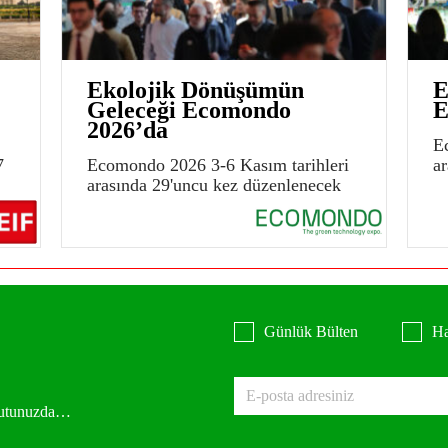
Ekolojik Dönüşümün
E
Geleceği Ecomondo
E
2026’da
E
7
Ecomondo 2026 3-6 Kasım tarihleri
a
arasında 29'uncu kez düzenlenecek
Günlük Bülten
Ha
 kutunuzda…