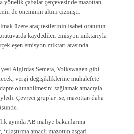
ya yönelik çabalar çerçevesinde mazottan
in de öneminin altını çizmişti.
lmak üzere araç testlerinin isabet oranının
aboratuvarda kaydedilen emisyon miktarıyla
rçekleşen emisyon miktarı arasında
esi Algirdas Semeta, Volkswagen gibi
lecek, vergi değişikliklerine muhalefete
 adapte olunabilmesini sağlamak amacıyla
öyledi. Çevreci gruplar ise, mazottan daha
rüşünde.
alık ayında AB maliye bakanlarına
r, ‘ulaştırma amaçlı mazotun asgari