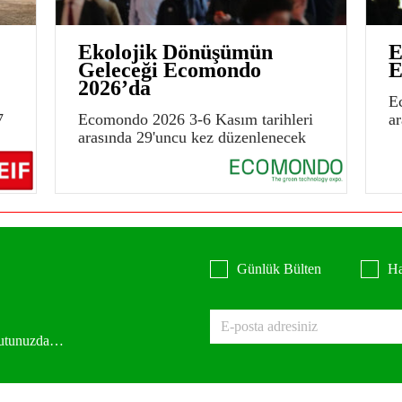
Ekolojik Dönüşümün
E
Geleceği Ecomondo
E
2026’da
E
7
Ecomondo 2026 3-6 Kasım tarihleri
a
arasında 29'uncu kez düzenlenecek
Günlük Bülten
Ha
 kutunuzda…