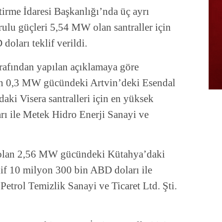
rme İdaresi Başkanlığı’nda üç ayrı
urulu güçleri 5,54 MW olan santraller için
oları teklif verildi.
arafından yapılan açıklamaya göre
lan 0,3 MW gücündeki Artvin’deki Esendal
i Visera santralleri için en yüksek
rı ile Metek Hidro Enerji Sanayi ve
al olan 2,56 MW gücündeki Kütahya’daki
if 10 milyon 300 bin ABD doları ile
Petrol Temizlik Sanayi ve Ticaret Ltd. Şti.