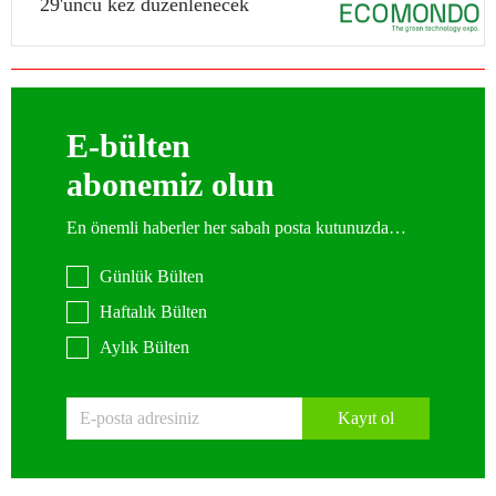
29'uncu kez düzenlenecek
E-bülten
abonemiz olun
En önemli haberler her sabah posta kutunuzda…
Günlük Bülten
Haftalık Bülten
Aylık Bülten
Kayıt ol