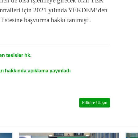
smen de olsa işletmeye girecek olan YEK
santralleri için 2021 yılında YEKDEM’den
listesine başvurma hakkı tanımıştı.
n tesisler hk.
ı hakkında açıklama yayınladı
Editöre Ulaşın