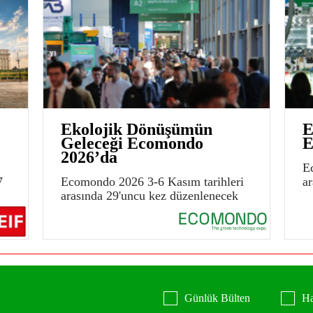
Ekolojik Dönüşümün
E
Geleceği Ecomondo
E
2026’da
E
7
Ecomondo 2026 3-6 Kasım tarihleri
a
arasında 29'uncu kez düzenlenecek
Günlük Bülten
Ha