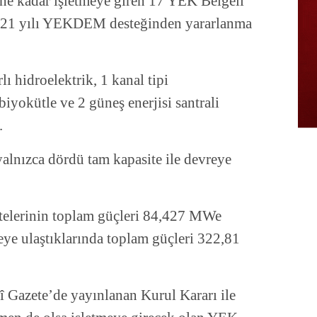
ne kadar işletmeye giren 17 YEK Belgeli
 2021 yılı YEKDEM desteğinden yararlanma
lı hidroelektrik, 1 kanal tipi
 biyokütle ve 2 güneş enerjisi santrali
.
yalnızca dördü tam kapasite ile devreye
itelerinin toplam güçleri 84,427 MWe
teye ulaştıklarında toplam güçleri 322,81
 Gazete’de yayınlanan Kurul Kararı ile