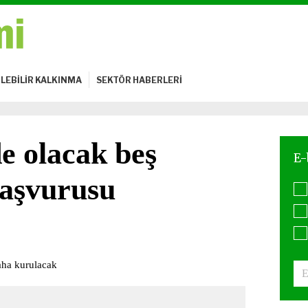
LEBİLİR KALKINMA
SEKTÖR HABERLERİ
 olacak beş
başvurusu
daha kurulacak