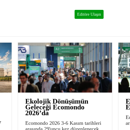
Editöre Ulaşın
Ekolojik Dönüşümün
E
Geleceği Ecomondo
E
2026’da
E
7
Ecomondo 2026 3-6 Kasım tarihleri
a
arasında 29'uncu kez düzenlenecek