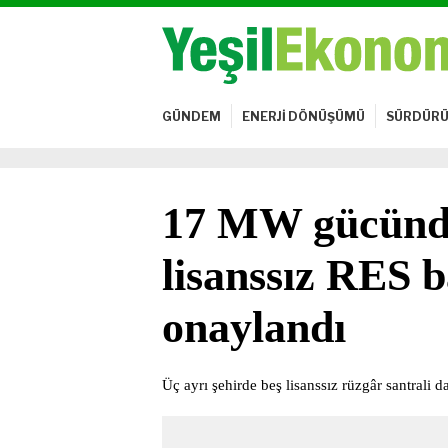
GÜNDEM
ENERJİ DÖNÜŞÜMÜ
SÜRDÜRÜ
17 MW gücünde
lisanssız RES 
onaylandı
Üç ayrı şehirde beş lisanssız rüzgâr santrali 